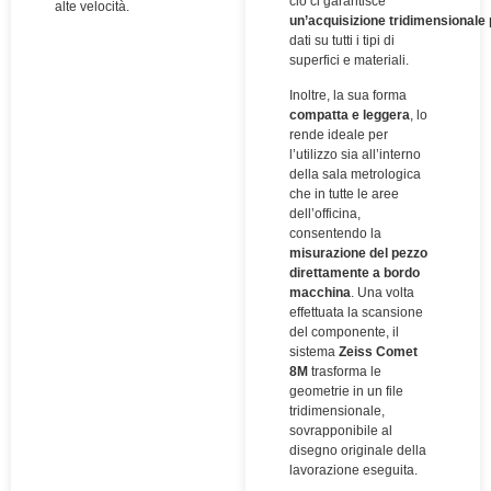
ciò ci garantisce
alte velocità.
un’acquisizione tridimensionale
dati su tutti i tipi di
superfici e materiali.
Inoltre, la sua forma
compatta e leggera
, lo
rende ideale per
l’utilizzo sia all’interno
della sala metrologica
che in tutte le aree
dell’officina,
consentendo la
misurazione del pezzo
direttamente a bordo
macchina
. Una volta
effettuata la scansione
del componente, il
sistema
Zeiss Comet
8M
trasforma le
geometrie in un file
tridimensionale,
sovrapponibile al
disegno originale della
lavorazione eseguita.