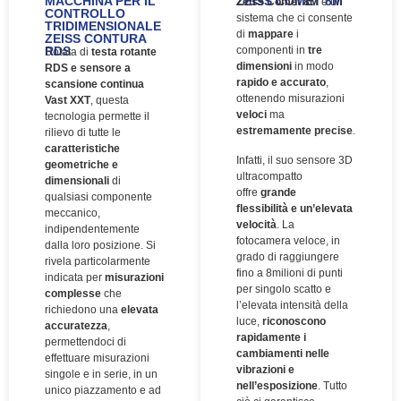
MACCHINA PER IL
ZEISS COMET 8M
Zeiss Comet 8M
è un
CONTROLLO
sistema che ci consente
TRIDIMENSIONALE
di
mappare
i
ZEISS CONTURA
RDS
componenti in
tre
Dotata di
testa rotante
dimensioni
in modo
RDS e sensore a
rapido e accurato
,
scansione continua
ottenendo misurazioni
Vast XXT
, questa
veloci
ma
tecnologia permette il
estremamente precise
.
rilievo di tutte le
caratteristiche
Infatti, il suo sensore 3D
geometriche e
ultracompatto
dimensionali
di
offre
grande
qualsiasi componente
flessibilità e un’elevata
meccanico,
velocità
. La
indipendentemente
fotocamera veloce, in
dalla loro posizione. Si
grado di raggiungere
rivela particolarmente
fino a 8milioni di punti
indicata per
misurazioni
per singolo scatto e
complesse
che
l’elevata intensità della
richiedono una
elevata
luce,
riconoscono
accuratezza
,
rapidamente i
permettendoci di
cambiamenti nelle
effettuare misurazioni
vibrazioni e
singole e in serie, in un
nell’esposizione
. Tutto
unico piazzamento e ad