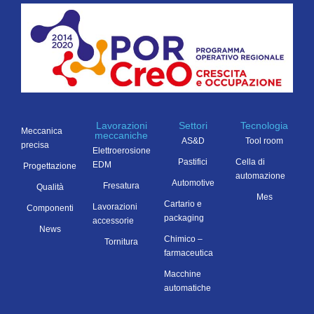
Lavorazioni
Settori
Tecnologia
Meccanica
meccaniche
AS&D
Tool room
precisa
Elettroerosione
Pastifici
Cella di
EDM
Progettazione
automazione
Automotive
Fresatura
Qualità
Mes
Cartario e
Lavorazioni
Componenti
packaging
accessorie
News
Chimico –
Tornitura
farmaceutica
Macchine
automatiche