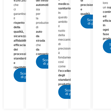
9100:2018
,
del settore
di
loro
medico-
che
automotive
,
precisione
un
su
sanitario.
ci
sia
e
conti
In
garantisce
per
qualità.
ed
questo
il
la
Scopri
effici
ambito
rispetto
produzione
di più
in
il
della
di
ogni
ruolo
qualità,
auto
fase
della
sicurezza,
da
produ
meccanica
affidabilità,
strada
di
S
efficacia
che
precisione
dei
da
è
processi,
competizione.
fondamentale,
standardizzazione
Scopri
così
e
di più
come
ripetibilità
.
l’eccellenza
Scopri
degli
di più
standard
produttivi.
Scopri
di più