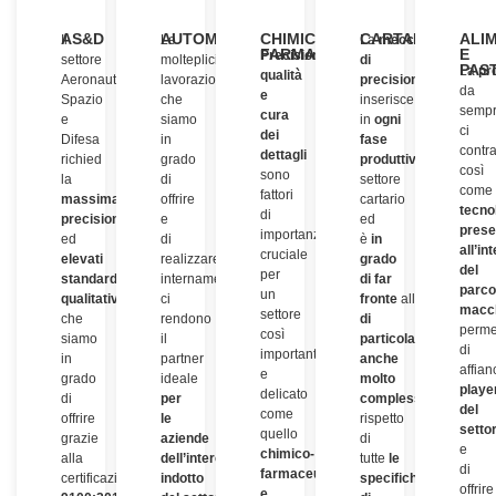
AS&D
AUTOMOTIVE
CHIMICO
CARTARIO
ALI
Il
Le
La
meccanica
FARMACEUTICO
E
Precisione,
settore
molteplici
di
PAST
La
pr
qualità
Aeronautico,
lavorazioni
precisione
si
da
e
Spazio
che
inserisce
semp
cura
e
siamo
in
ogni
ci
dei
Difesa
in
fase
contr
dettagli
richied
grado
produttiva
del
così
sono
la
di
settore
come
fattori
massima
offrire
cartario
tecno
di
precisione
e
ed
prese
importanza
ed
di
è
in
all’in
cruciale
elevati
realizzare
grado
del
per
standard
internamente
di
far
parco
un
qualitativi
,
ci
fronte
alla
realizzazio
macc
settore
che
rendono
di
perme
così
siamo
il
particolari
di
importante
in
partner
anche
affia
e
grado
ideale
molto
playe
delicato
di
per
complessi
nel
del
come
offrire
le
rispetto
setto
quello
grazie
aziende
di
e
chimico-
alla
dell’intero
tutte
le
di
farmaceutico
certificazione
EN
indotto
specifiche
offrire
e