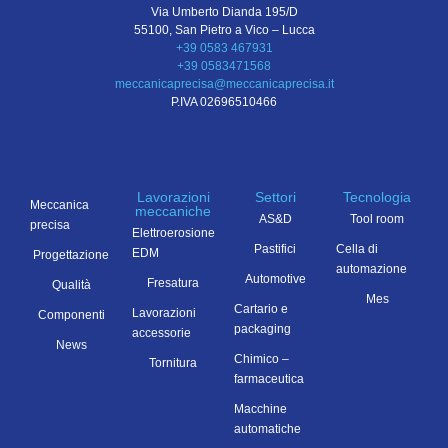
Via Umberto Dianda 195/D
55100, San Pietro a Vico – Lucca
+39 0583 467931
+39 0583471568
meccanicaprecisa@meccanicaprecisa.it
P.IVA 02696510466
Lavorazioni
Settori
Tecnologia
Meccanica
meccaniche
AS&D
Tool room
precisa
Elettroerosione
Pastifici
Cella di
EDM
Progettazione
automazione
Automotive
Fresatura
Qualità
Mes
Cartario e
Lavorazioni
Componenti
packaging
accessorie
News
Chimico –
Tornitura
farmaceutica
Macchine
automatiche